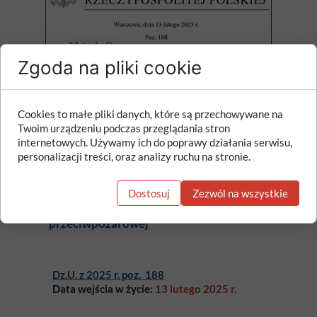
Zgoda na pliki cookie
Cookies to małe pliki danych, które są przechowywane na
Twoim urządzeniu podczas przeglądania stron
internetowych. Używamy ich do poprawy działania serwisu,
personalizacji treści, oraz analizy ruchu na stronie.
Obwieszczenie Marszałka Sejmu
Rzeczypospolitej Polskiej z dnia 5 lutego
Dostosuj
Zezwól na wszystkie
2025 r. w sprawie ogłoszenia jednolitego
tekstu ustawy o ochronie
przeciwpożarowej
Dz.U. z 2025 r. poz. 188
Data wejścia w życie:
13 lutego 2025 r.