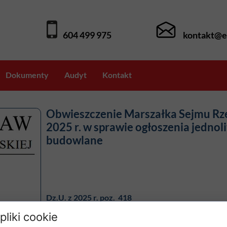
604 499 975
kontakt@e
Dokumenty
Audyt
Kontakt
line (webinaria)
Obwieszczenie Marszałka Sejmu Rzec
2025 r. w sprawie ogłoszenia jedno
OD
budowlane
d pedagogicznych
Dz.U. z 2025 r. poz. 418
Data wejścia w życie:
1 kwietnia 2025 r.
pliki cookie