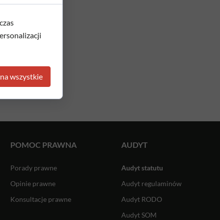
czas
rsonalizacji
na wszystkie
POMOC PRAWNA
AUDYT
Porady prawne
Audyt statutu
Opinie prawne
Audyt regulaminów
Konsultacje prawne
Audyt RODO
Audyt SOM