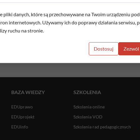
e pliki danych, które są przechowywane na Twoim urządzeniu pod
tron internetowych. Używamy ich do poprawy działania serwisu, pe
lizy ruchu na stronie.
Dostosuj
Zezwól 
BAZA WIEDZY
SZKOLENIA
EDUprawo
Szkolenia online
EDUprojekt
Szkolenia VOD
EDUinfo
Szkolenia rad pedagogicznych