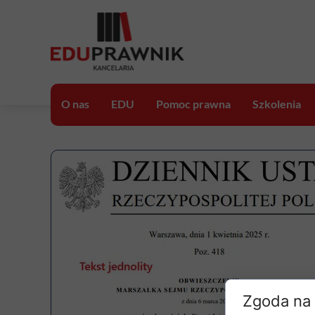
O nas
EDU
Pomoc prawna
Szkolenia
EDUprawo
Porady prawne
Szkolenia on
EDUprojekt
Opinie prawne
Szkolenia V
EDUinfo
Konsultacje prawne
Szkolenia ra
Zgoda na 