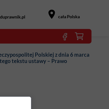
cała Polska
duprawnik.pl
zypospolitej Polskiej z dnia 6 marca
litego tekstu ustawy – Prawo