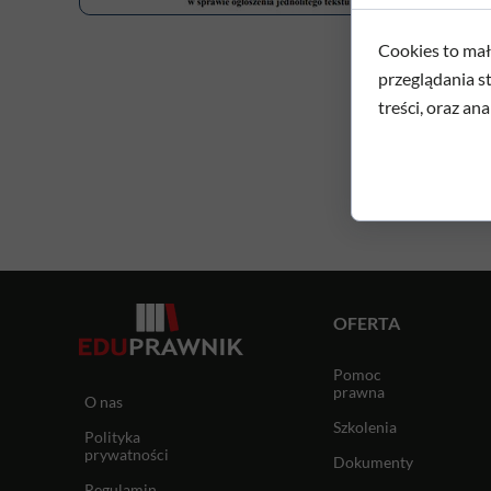
Cookies to mał
przeglądania s
treści, oraz ana
OFERTA
Pomoc
prawna
O nas
Szkolenia
Polityka
prywatności
Dokumenty
Regulamin