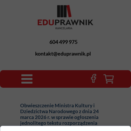
604 499 975
kontakt@eduprawnik.pl
Obwieszczenie Ministra Kultury i
Dziedzictwa Narodowego z dnia 24
marca 2026 r. w sprawie ogłoszenia
jednolitego tekstu rozporządzenia
Ministra Kultury i Dziedzictwa