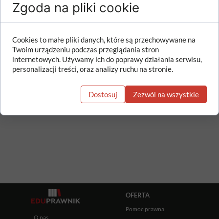
Zgoda na pliki cookie
Narodowego w sprawie warunków i
trybu przyjmowania uczniów do
publicznych szkół i publicznych
placówek artystycznych oraz
Cookies to małe pliki danych, które są przechowywane na
przechodzenia z jednych typów szkół do
Twoim urządzeniu podczas przeglądania stron
innych
internetowych. Używamy ich do poprawy działania serwisu,
personalizacji treści, oraz analizy ruchu na stronie.
Dz.U. z 2026 r. poz. 493
Dostosuj
Zezwól na wszystkie
Data wejścia w życie:
9 kwietnia 2026 r.
OFERTA
Pomoc prawna
O nas