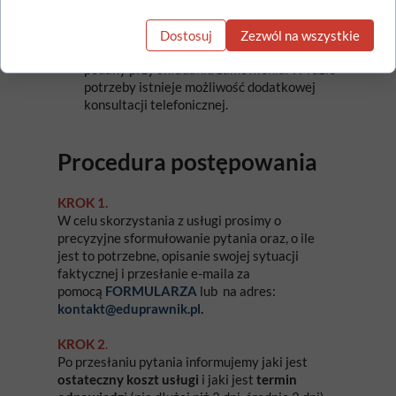
przepisów prawa w praktyce lub wskazanie
właściwego rozwiązania danego problemu.
Dostosuj
Zezwól na wszystkie
Forma
: Udzielana jest
e-mailowo
na adres
podany przy składaniu zamówienia. W razie
potrzeby istnieje możliwość dodatkowej
konsultacji telefonicznej.
Procedura postępowania
KROK 1.
W celu skorzystania z usługi prosimy o
precyzyjne sformułowanie pytania oraz, o ile
jest to potrzebne, opisanie swojej sytuacji
faktycznej i przesłanie e-maila za
pomocą
FORMULARZA
lub na adres:
kontakt@eduprawnik.pl
.
KROK 2
.
Po przesłaniu pytania informujemy jaki jest
ostateczny koszt usługi
i jaki jest
termin