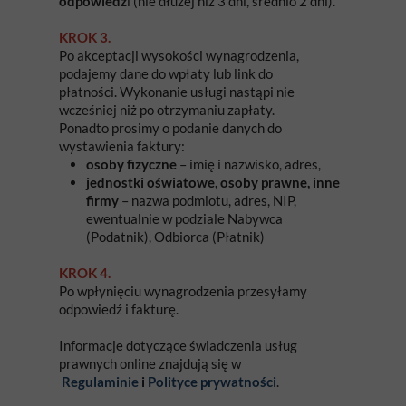
odpowiedz
i (nie dłużej niż 3 dni, średnio 2 dni).
KROK 3.
Po akceptacji wysokości wynagrodzenia,
podajemy dane do wpłaty lub link do
płatności. Wykonanie usługi nastąpi nie
wcześniej niż po otrzymaniu zapłaty.
Ponadto prosimy o podanie danych do
wystawienia faktury:
osoby fizyczne
– imię i nazwisko, adres,
jednostki oświatowe, osoby prawne, inne
firmy
– nazwa podmiotu, adres, NIP,
ewentualnie w podziale Nabywca
(Podatnik), Odbiorca (Płatnik)
KROK 4.
Po wpłynięciu wynagrodzenia przesyłamy
odpowiedź i fakturę.
Informacje dotyczące świadczenia usług
prawnych online znajdują się w
Regulaminie
i
Polityce prywatności
.