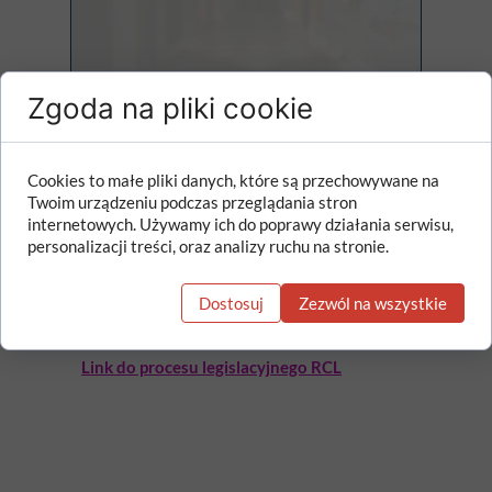
Zgoda na pliki cookie
Poselski projekt ustawy o zmianie
Cookies to małe pliki danych, które są przechowywane na
ustawy - Kodeks pracy oraz niektórych
Twoim urządzeniu podczas przeglądania stron
innych ustaw (druk sejmowy nr 1404)
internetowych. Używamy ich do poprawy działania serwisu,
personalizacji treści, oraz analizy ruchu na stronie.
Planowana data wejścia w życie zmian:
1
Dostosuj
Zezwól na wszystkie
stycznia 2026 r.
Link do procesu legislacyjnego RCL