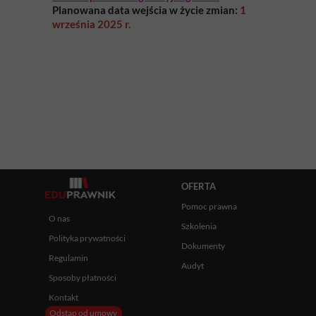
Planowana data wejścia w życie zmian:
1
września 2025 r.
OFERTA
Pomoc prawna
O nas
Szkolenia
Polityka prywatności
Dokumenty
Regulamin
Audyt
Sposoby płatności
Kontakt
Odstąp od umowy