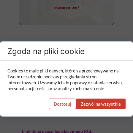
Projekt rozporządzenia Ministra
Zgoda na pliki cookie
Edukacji w sprawie sposobu nauczania
szkolnego oraz zakresu treści
dotyczących wiedzy o życiu
Cookies to małe pliki danych, które są przechowywane na
seksualnym człowieka, o zasadach
Twoim urządzeniu podczas przeglądania stron
świadomego i odpowiedzialnego
internetowych. Używamy ich do poprawy działania serwisu,
rodzicielstwa, o wartości rodziny, życia
personalizacji treści, oraz analizy ruchu na stronie.
w fazie prenatalnej oraz metodach i
środkach świadomej prokreacji
zawartych w podstawie programowej
Dostosuj
Zezwól na wszystkie
kształcenia ogólnego
Link do procesu legislacyjnego RCL