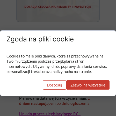
Zgoda na pliki cookie
Projekt rozporządzenia Ministra
Edukacji zmieniającego rozporządzenie
w sprawie przyznawania,
Cookies to małe pliki danych, które są przechowywane na
przekazywania i rozliczania dotacji
Twoim urządzeniu podczas przeglądania stron
celowej na finansowanie lub
internetowych. Używamy ich do poprawy działania serwisu,
dofinansowanie kosztów realizacji
personalizacji treści, oraz analizy ruchu na stronie.
remontów i inwestycji (projekt z 11
kwietnia 2025 r.)
Dostosuj
Zezwól na wszystkie
Planowana data wejścia w życie zmian:
z
dniem następującym po dniu ogłoszenia
Link do procesu legislacyjnego RCL