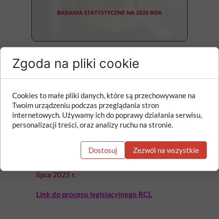
Zgoda na pliki cookie
Projekt rozporządzenia Rady
Ministrów zmieniającego
Cookies to małe pliki danych, które są przechowywane na
rozporządzenie w sprawie programu
Twoim urządzeniu podczas przeglądania stron
badań statystycznych statystyki
internetowych. Używamy ich do poprawy działania serwisu,
publicznej na rok 2025 (projekt z 18
personalizacji treści, oraz analizy ruchu na stronie.
marca 2025 r.)
Dostosuj
Zezwól na wszystkie
Planowana data wejścia w życie zmian:
15
lipca 2025 r.
Link do procesu legislacyjnego RCL