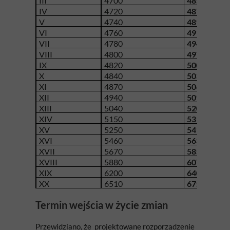
III
4700
4850
IV
4720
4870
V
4740
4890
VI
4760
4910
VII
4780
4940
VIII
4800
4970
IX
4820
5000
X
4840
5030
XI
4870
5060
XII
4940
5090
XIII
5040
5200
XIV
5150
5310
XV
5250
5410
XVI
5460
5630
XVII
5670
5850
XVIII
5880
6070
XIX
6200
6400
XX
6510
6750
Termin wejścia w życie zmian
Przewidziano, że projektowane rozporządzenie