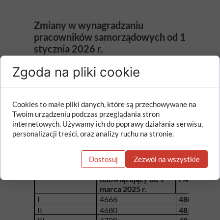
Zmiany w wynagradzaniu
pracowników samorządowych od 1
stycznia 2026 r.
Zgoda na pliki cookie
Kluczowe zmiany dotyczące pracowników
samorządowych zatrudnianych na umowę o
pracę, przewidziane w projekcie, koncentrują
się na podwyższeniu minimalnych stawek
Cookies to małe pliki danych, które są przechowywane na
wynagrodzenia zasadniczego, mających
Twoim urządzeniu podczas przeglądania stron
zastosowanie do wynagrodzeń należnych od
internetowych. Używamy ich do poprawy działania serwisu,
dnia
1 stycznia 2026 r.
personalizacji treści, oraz analizy ruchu na stronie.
Minimalny poziom
Dostosuj
Zezwól na wszystkie
wynagrodzenia
Minimalny 
Kategoria
zasadniczego -
zasadniczeg
zaszeregowania
obowiązujący od 1
i % wzrostu
marca 2025 r.
I
4666
4806
II
4680
4830