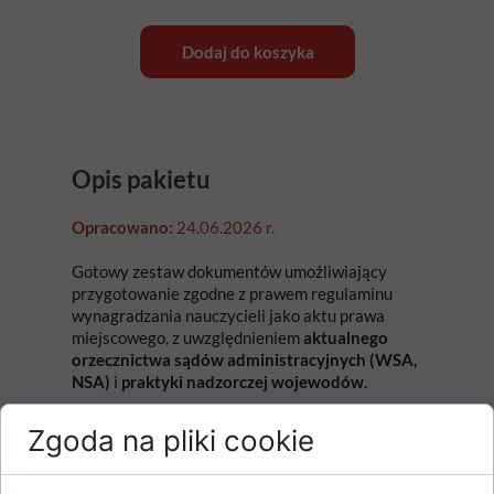
Dodaj do koszyka
Opis pakietu
Opracowano:
24.06.2026 r.
Gotowy zestaw dokumentów umożliwiający
przygotowanie zgodne z prawem regulaminu
wynagradzania nauczycieli jako aktu prawa
miejscowego, z uwzględnieniem
aktualnego
orzecznictwa sądów administracyjnych (WSA,
NSA)
i
praktyki nadzorczej wojewodów
.
Zgoda na pliki cookie
Dla kogo jest pakiet?
Dokument jest przeznaczony dla: