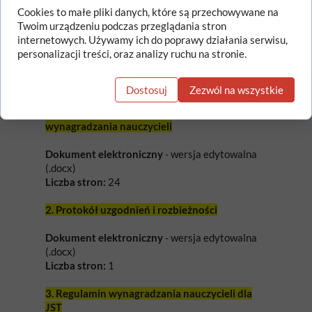
Cookies to małe pliki danych, które są przechowywane na
pracownicy urzędów gmin, starostw
Twoim urządzeniu podczas przeglądania stron
powiatowych,
internetowych. Używamy ich do poprawy działania serwisu,
osoby przygotowujące projekty uchwał
personalizacji treści, oraz analizy ruchu na stronie.
organów stanowiących.
Co zawiera pakiet dokumentów?
Dostosuj
Zezwól na wszystkie
1. Szablon uchwały w sprawie regulaminu
wynagradzania nauczycieli
Dokument elektroniczny
- wersja edytowalna
(.docx)
Liczba stron:
24
2. Protokół uzgodnień i rozbieżności
Dokument elektroniczny
- wersja edytowalna
(.docx)
Liczba stron:
1
3. Regulamin wynagradzania nauczycieli dla
JST