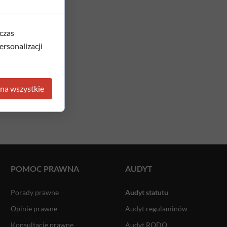
czas
rsonalizacji
na wszystkie
POMOC PRAWNA
AUDYT
Porady prawne
Audyt statutu
Opinie prawne
Audyt regulaminów
Konsultacje prawne
Audyt RODO