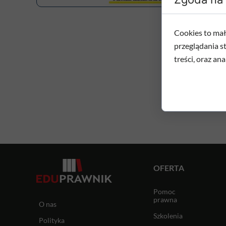
Cookies to mał
przeglądania s
treści, oraz ana
OFERTA
Pomoc
prawna
O nas
Szkolenia
Polityka