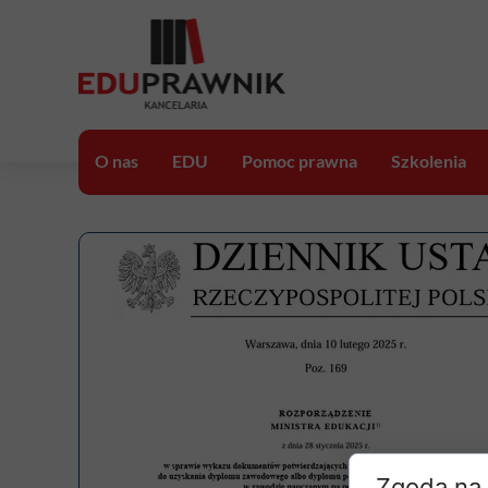
O nas
EDU
Pomoc prawna
Szkolenia
EDUprawo
Porady prawne
Szkolenia on
EDUprojekt
Opinie prawne
Szkolenia V
EDUinfo
Konsultacje prawne
Szkolenia ra
Zgoda na 