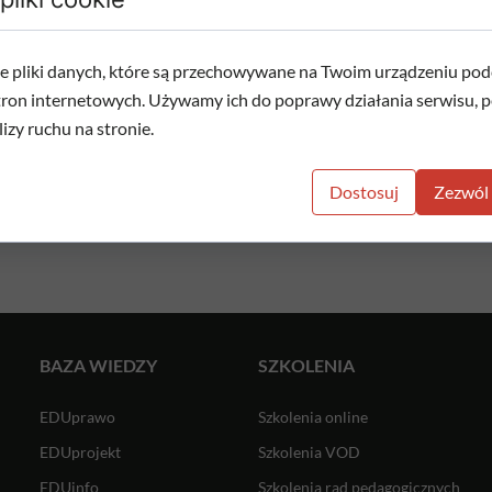
Data wejścia w życie:
11 lutego 2025 r.
e pliki danych, które są przechowywane na Twoim urządzeniu pod
tron internetowych. Używamy ich do poprawy działania serwisu, pe
lizy ruchu na stronie.
Dostosuj
Zezwól 
BAZA WIEDZY
SZKOLENIA
EDUprawo
Szkolenia online
EDUprojekt
Szkolenia VOD
EDUinfo
Szkolenia rad pedagogicznych