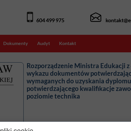
604 499 975
kontakt@e
Dokumenty
Audyt
Kontakt
line (webinaria)
Rozporządzenie Ministra Edukacji z 
wykazu dokumentów potwierdzający
OD
wymaganych do uzyskania dyplomu
potwierdzającego kwalifikacje za
poziomie technika
d pedagogicznych
Dz.U. z 2025 r. poz. 169
pliki cookie