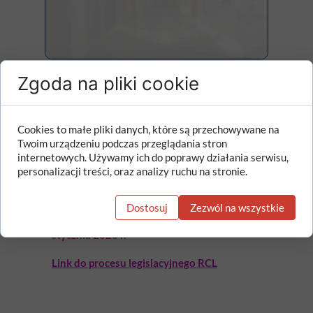
Zgoda na pliki cookie
Rozporządzenie Ministra Edukacji
zmieniające rozporządzenie w sprawie
Cookies to małe pliki danych, które są przechowywane na
sposobu opracowywania sprawozdania
Twoim urządzeniu podczas przeglądania stron
z wysokości średnich wynagrodzeń
internetowych. Używamy ich do poprawy działania serwisu,
nauczycieli (z 16 września 2025 r.)
personalizacji treści, oraz analizy ruchu na stronie.
Dostosuj
Zezwól na wszystkie
Planowana data wejścia w życie zmian:
1
stycznia 2026 r.
Link do procesu legislacyjnego RCL