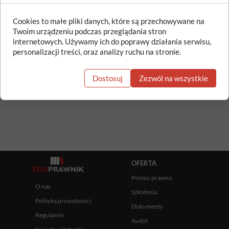
od nauczycieli szkół artystycznych i
placówek artystycznych
Cookies to małe pliki danych, które są przechowywane na
Twoim urządzeniu podczas przeglądania stron
internetowych. Używamy ich do poprawy działania serwisu,
personalizacji treści, oraz analizy ruchu na stronie.
Dz.U. z 2025 r. poz. 789
Data wejścia w życie:
1 lipca 2025 r.
Dostosuj
Zezwól na wszystkie
OFERTA
Pomoc prawna
O nas
Szkolenia
Polityka prywatności
Dokumenty
Regulamin
Audyt