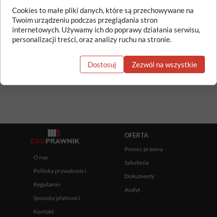
Cookies to małe pliki danych, które są przechowywane na
Twoim urządzeniu podczas przeglądania stron
internetowych. Używamy ich do poprawy działania serwisu,
Dz.U. z 2026 r. poz. 34
personalizacji treści, oraz analizy ruchu na stronie.
Data wejścia w życie:
14.01.2026 r.
Dostosuj
Zezwól na wszystkie
OFERTA
Pomoc prawna
O nas
Szkolenia
Polityka prywatności
Dokumenty
Regulamin
Audyt
Sposoby płatności
Kontakt