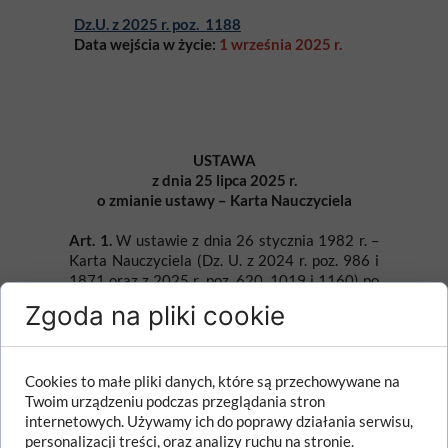
Dz.U. z 2025 r. poz. 1188
Data wejścia w życie:
1 września 2025 r.
USTAWA
z dnia 25 lipca 2025 r.
o zmianie ustawy – Karta Nauczyciela
Art. 1.
W ustawie z dnia 26 stycznia 1982 r. –
Karta Nauczyciela (Dz. U. z 2024 r. poz. 986 i
1871 oraz z 2025 r. poz. 620, 1019 i 1160) po
art. 93c dodaje się
art. 93d
w brzmieniu:
Zgoda na pliki cookie
„
Art. 93d.
1. Do dnia 31 sierpnia 2027 r. w
niepublicznych przedszkolach, szkołach i
zespołach, o których mowa w art. 42d ust. 1,
Cookies to małe pliki danych, które są przechowywane na
nauczycielom, o których mowa w art. 42d ust. 1,
Twoim urządzeniu podczas przeglądania stron
można powierzyć prowadzenie zajęć
internetowych. Używamy ich do poprawy działania serwisu,
bezpośrednio z uczniami lub wychowankami w
personalizacji treści, oraz analizy ruchu na stronie.