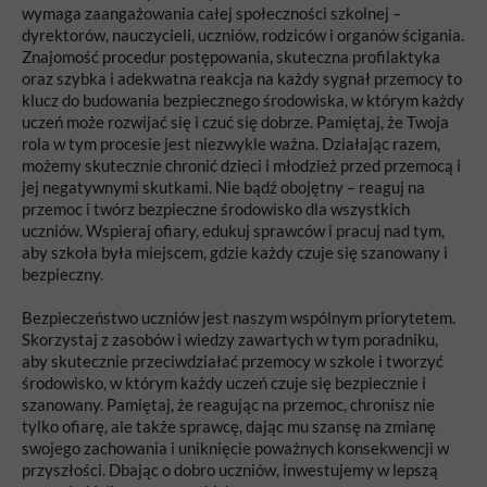
wymaga zaangażowania całej społeczności szkolnej –
dyrektorów, nauczycieli, uczniów, rodziców i organów ścigania.
Znajomość procedur postępowania, skuteczna profilaktyka
oraz szybka i adekwatna reakcja na każdy sygnał przemocy to
klucz do budowania bezpiecznego środowiska, w którym każdy
uczeń może rozwijać się i czuć się dobrze. Pamiętaj, że Twoja
rola w tym procesie jest niezwykle ważna. Działając razem,
możemy skutecznie chronić dzieci i młodzież przed przemocą i
jej negatywnymi skutkami. Nie bądź obojętny – reaguj na
przemoc i twórz bezpieczne środowisko dla wszystkich
uczniów. Wspieraj ofiary, edukuj sprawców i pracuj nad tym,
aby szkoła była miejscem, gdzie każdy czuje się szanowany i
bezpieczny.
Bezpieczeństwo uczniów jest naszym wspólnym priorytetem.
Skorzystaj z zasobów i wiedzy zawartych w tym poradniku,
aby skutecznie przeciwdziałać przemocy w szkole i tworzyć
środowisko, w którym każdy uczeń czuje się bezpiecznie i
szanowany. Pamiętaj, że reagując na przemoc, chronisz nie
tylko ofiarę, ale także sprawcę, dając mu szansę na zmianę
swojego zachowania i uniknięcie poważnych konsekwencji w
przyszłości. Dbając o dobro uczniów, inwestujemy w lepszą