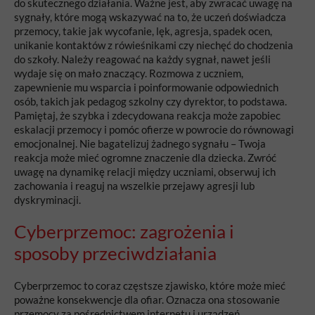
do skutecznego działania. Ważne jest, aby zwracać uwagę na
sygnały, które mogą wskazywać na to, że uczeń doświadcza
przemocy, takie jak wycofanie, lęk, agresja, spadek ocen,
unikanie kontaktów z rówieśnikami czy niechęć do chodzenia
do szkoły. Należy reagować na każdy sygnał, nawet jeśli
wydaje się on mało znaczący. Rozmowa z uczniem,
zapewnienie mu wsparcia i poinformowanie odpowiednich
osób, takich jak pedagog szkolny czy dyrektor, to podstawa.
Pamiętaj, że szybka i zdecydowana reakcja może zapobiec
eskalacji przemocy i pomóc ofierze w powrocie do równowagi
emocjonalnej. Nie bagatelizuj żadnego sygnału – Twoja
reakcja może mieć ogromne znaczenie dla dziecka. Zwróć
uwagę na dynamikę relacji między uczniami, obserwuj ich
zachowania i reaguj na wszelkie przejawy agresji lub
dyskryminacji.
Cyberprzemoc: zagrożenia i
sposoby przeciwdziałania
Cyberprzemoc to coraz częstsze zjawisko, które może mieć
poważne konsekwencje dla ofiar. Oznacza ona stosowanie
przemocy za pośrednictwem internetu i urządzeń